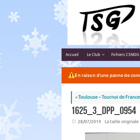
Passer
au
contenu
Passer
Accueil
Le Club
Fichiers CSNDG
au
contenu
En raison d'une panne de comp
«
Toulouse – Tournoi de France
1625_3_dpp_0954
28/07/2014
La taille originale