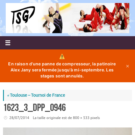
Passer
au
contenu
En raison d'une panne de compresseur, la patinoire
✕
Alex Jany sera fermée jusqu'à mi-septembre. Les
stages sont annulés.
«
Toulouse – Tournoi de France
1623_3_dpp_0946
28/07/2014
La taille originale est de
800 × 533
pixels