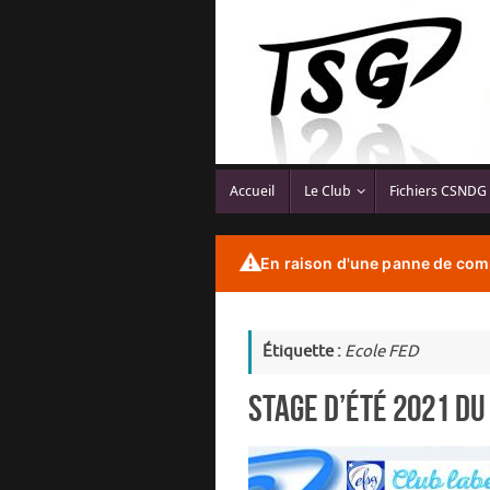
Passer
au
contenu
Passer
Accueil
Le Club
Fichiers CSNDG
au
contenu
⚠️
En raison d'une panne de comp
Étiquette :
Ecole FED
Stage d’été 2021 du